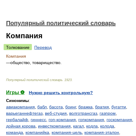
Популярный политический словарь
Компания
Толкование
Перевод
Компания
—общество, товарищество.
Популярный политический словарь
.
1923
.
Игры ⚽
Нужно решить контрольную?
Синонимы
:
авиакомпания
,
бабл
,
басота
,
боинг
,
бражка
,
братия
,
бугатти
,
варьеганнефтегаз
,
веб-студия
,
волготрансгаз
,
газпром
,
гербалайф
,
гиннесс
,
гоп-компания
,
гопкомпания
,
госкомпания
,
дойная корова
,
инвесткомпания
,
кагал
,
кодла
,
колода
,
команда
,
компанийка
,
компания-цель
,
компания-эталон
,