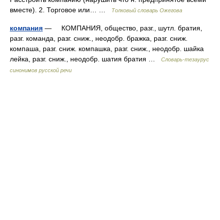
вместе). 2. Торговое или… …
Толковый словарь Ожегова
компания
— КОМПАНИЯ, общество, разг., шутл. братия,
разг. команда, разг. сниж., неодобр. бражка, разг. сниж.
компаша, разг. сниж. компашка, разг. сниж., неодобр. шайка
лейка, разг. сниж., неодобр. шатия братия …
Словарь-тезаурус
синонимов русской речи