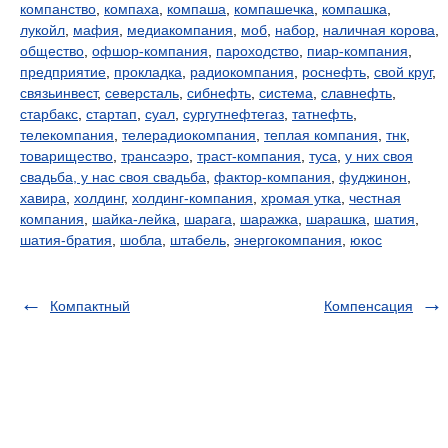
компанство
,
компаха
,
компаша
,
компашечка
,
компашка
,
лукойл
,
мафия
,
медиакомпания
,
моб
,
набор
,
наличная корова
,
общество
,
офшор-компания
,
пароходство
,
пиар-компания
,
предприятие
,
прокладка
,
радиокомпания
,
роснефть
,
свой круг
,
связьинвест
,
северсталь
,
сибнефть
,
система
,
славнефть
,
старбакс
,
стартап
,
суал
,
сургутнефтегаз
,
татнефть
,
телекомпания
,
телерадиокомпания
,
теплая компания
,
тнк
,
товарищество
,
трансаэро
,
траст-компания
,
туса
,
у них своя
свадьба, у нас своя свадьба
,
фактор-компания
,
фуджинон
,
хавира
,
холдинг
,
холдинг-компания
,
хромая утка
,
честная
компания
,
шайка-лейка
,
шарага
,
шаражка
,
шарашка
,
шатия
,
шатия-братия
,
шобла
,
штабель
,
энергокомпания
,
юкос
Компактный
Компенсация