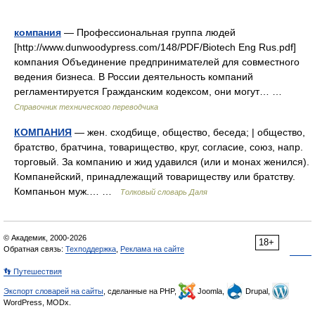
компания
— Профессиональная группа людей
[http://www.dunwoodypress.com/148/PDF/Biotech Eng Rus.pdf]
компания Объединение предпринимателей для совместного
ведения бизнеса. В России деятельность компаний
регламентируется Гражданским кодексом, они могут… …
Справочник технического переводчика
КОМПАНИЯ
— жен. сходбище, общество, беседа; | общество,
братство, братчина, товарищество, круг, согласие, союз, напр.
торговый. За компанию и жид удавился (или и монах женился).
Компанейский, принадлежащий товариществу или братству.
Компаньон муж.… …
Толковый словарь Даля
© Академик, 2000-2026
18+
Обратная связь:
Техподдержка
,
Реклама на сайте
👣 Путешествия
Экспорт словарей на сайты
, сделанные на PHP,
Joomla,
Drupal,
WordPress, MODx.